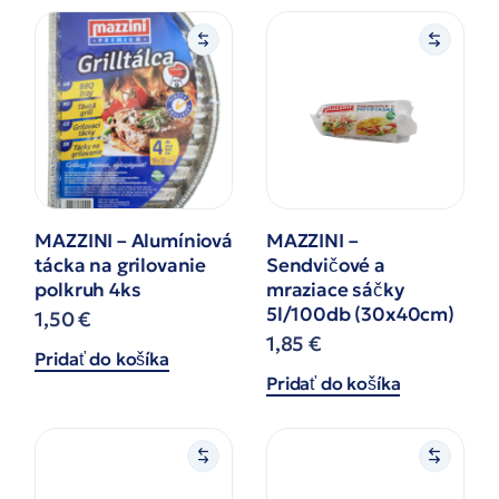
MAZZINI – Alumíniová
MAZZINI –
tácka na grilovanie
Sendvičové a
polkruh 4ks
mraziace sáčky
5l/100db (30x40cm)
1,50
€
1,85
€
Pridať do košíka
Pridať do košíka