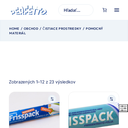
Prejsť
na
H
obsah
ľ
a
d
a
ť
HOME
OBCHOD
ČISTIACE PROSTRIEDKY
POMOCNÝ
MATERIÁL
Zoradené
Zobrazených 1–12 z 23 výsledkov
podľa
najnovších