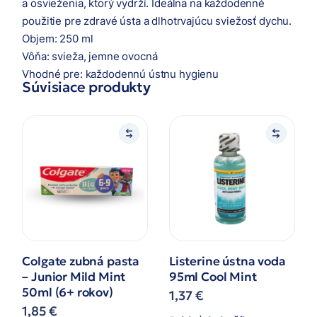
a osvieženia, ktorý vydrží. Ideálna na každodenné
použitie pre zdravé ústa a dlhotrvajúcu sviežosť dychu.
Objem: 250 ml
Vôňa: svieža, jemne ovocná
Vhodné pre: každodennú ústnu hygienu
Súvisiace produkty
Colgate zubná pasta
Listerine ústna voda
– Junior Mild Mint
95ml Cool Mint
50ml (6+ rokov)
1,37
€
1,85
€