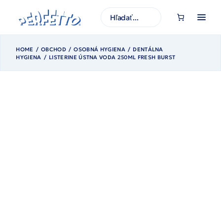
Prejsť
na
H
obsah
ľ
a
d
a
ť
HOME
OBCHOD
OSOBNÁ HYGIENA
DENTÁLNA
HYGIENA
LISTERINE ÚSTNA VODA 250ML FRESH BURST