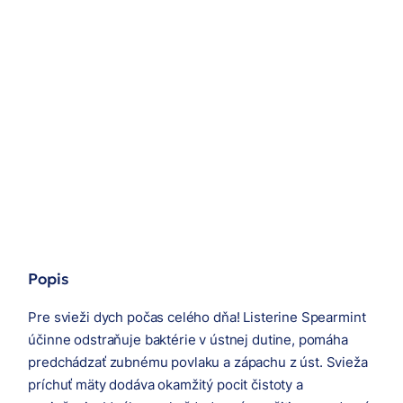
Popis
Pre svieži dych počas celého dňa! Listerine Spearmint
účinne odstraňuje baktérie v ústnej dutine, pomáha
predchádzať zubnému povlaku a zápachu z úst. Svieža
príchuť mäty dodáva okamžitý pocit čistoty a