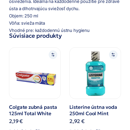
osvieženia. Ideálna na každodenné použitie pre zdravé
ústa a dlhotrvajúcu sviežosť dychu.
Objem: 250 ml
Vôňa: svieža mäta
Vhodné pre: každodennú ústnu hygienu
Súvisiace produkty
Colgate zubná pasta
Listerine ústna voda
125ml Total White
250ml Cool Mint
2,19
€
2,92
€