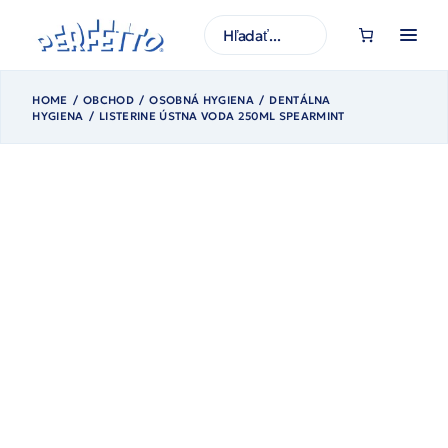
Prejsť
na
H
obsah
ľ
a
d
a
ť
HOME
OBCHOD
OSOBNÁ HYGIENA
DENTÁLNA
HYGIENA
LISTERINE ÚSTNA VODA 250ML SPEARMINT