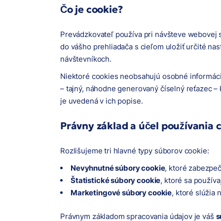
Čo je cookie?
Prevádzkovateľ používa pri návšteve webovej st
do vášho prehliadača s cieľom uložiť určité na
návštevníkoch.
Niektoré cookies neobsahujú osobné informácie 
– tajný, náhodne generovaný číselný reťazec – 
je uvedená v ich popise.
Právny základ a účel používania c
Rozlišujeme tri hlavné typy súborov cookie:
Nevyhnutné súbory cookie
, ktoré zabezpe
Štatistické súbory cookie
, ktoré sa používa
Marketingové súbory cookie
, ktoré slúžia
Právnym základom spracovania údajov je váš
s