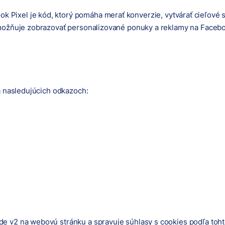
ok Pixel je kód, ktorý pomáha merať konverzie, vytvárať cieľové
možňuje zobrazovať personalizované ponuky a reklamy na Facebo
a nasledujúcich odkazoch:
e v2 na webovú stránku a spravuje súhlasy s cookies podľa toht