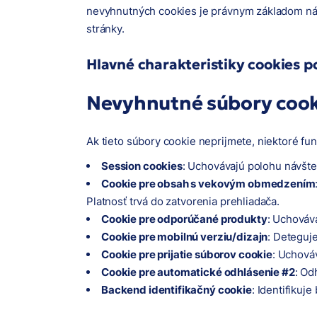
nevyhnutných cookies je právnym základom n
stránky.
Hlavné charakteristiky cookies 
Nevyhnutné súbory cook
Ak tieto súbory cookie neprijmete, niektoré fu
Session cookies
: Uchovávajú polohu návštev
Cookie pre obsah s vekovým obmedzením
Platnosť trvá do zatvorenia prehliadača.
Cookie pre odporúčané produkty
: Uchováva
Cookie pre mobilnú verziu/dizajn
: Deteguj
Cookie pre prijatie súborov cookie
: Uchováv
Cookie pre automatické odhlásenie #2
: Od
Backend identifikačný cookie
: Identifikuj