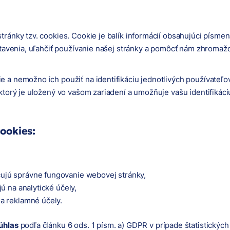
ránky tzv. cookies. Cookie je balík informácií obsahujúci písmen
stavenia, uľahčiť používanie našej stránky a pomôcť nám zhromažď
a nemožno ich použiť na identifikáciu jednotlivých používateľov, 
ktorý je uložený vo vašom zariadení a umožňuje vašu identifikáci
ookies:
čujú správne fungovanie webovej stránky,
jú na analytické účely,
 na reklamné účely.
úhlas
podľa článku 6 ods. 1 písm. a) GDPR v prípade štatistickýc