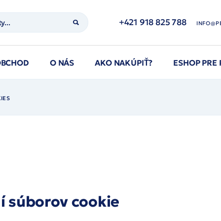
+421 918 825 788
INFO@P
OBCHOD
O NÁS
AKO NAKÚPIŤ?
ESHOP PRE
IES
í súborov cookie