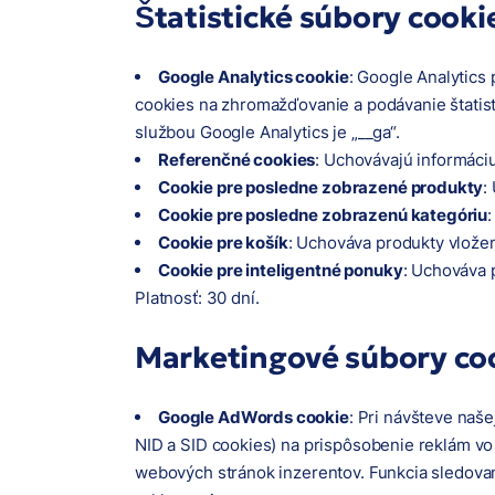
Štatistické súbory cooki
Google Analytics cookie
: Google Analytics
cookies na zhromažďovanie a podávanie štatisti
službou Google Analytics je „__ga“.
Referenčné cookies
: Uchovávajú informáciu 
Cookie pre posledne zobrazené produkty
:
Cookie pre posledne zobrazenú kategóriu
Cookie pre košík
: Uchováva produkty vložen
Cookie pre inteligentné ponuky
: Uchováva 
Platnosť: 30 dní.
Marketingové súbory co
Google AdWords cookie
: Pri návšteve naš
NID a SID cookies) na prispôsobenie reklám vo
webových stránok inzerentov. Funkcia sledovan