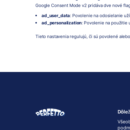
Google Consent Mode v2 pridáva dve nové flag
ad_user_data
: Povolenie na odosielanie už
ad_personalization
: Povolenie na použitie
Tieto nastavenia regulujú, či sú povolené aleb
Dôlež
Všeo
podm