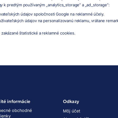
y k predtým používaným „analytics_storage“ a „ad_storage“:
ívateľských údajov spoločnosti Google na reklamné účely.
 užívateľských údajov na personalizovanú reklamu, vrátane remar
o zakázané štatistické a reklamné cookies.
ité informácie
Odkazy
becné obchodné
Môj účet
ienky