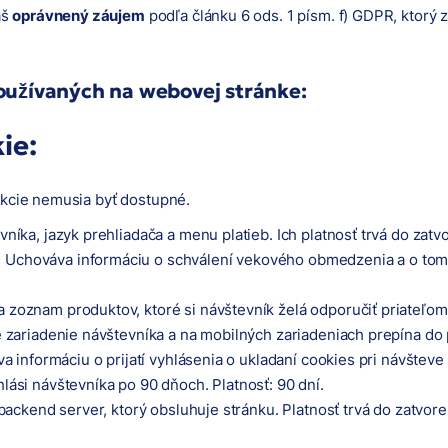
áš
oprávnený záujem
podľa článku 6 ods. 1 písm. f) GDPR, ktor
používaných na webovej stránke:
ie:
nkcie nemusia byť dostupné.
níka, jazyk prehliadača a menu platieb. Ich platnosť trvá do zat
: Uchováva informáciu o schválení vekového obmedzenia a o tom, 
 zoznam produktov, ktoré si návštevník želá odporučiť priateľom.
e zariadenie návštevníka a na mobilných zariadeniach prepína do 
a informáciu o prijatí vyhlásenia o ukladaní cookies pri návšteve
hlási návštevníka po 90 dňoch. Platnosť: 90 dní.
e backend server, ktorý obsluhuje stránku. Platnosť trvá do zatvore