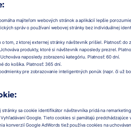
e:
 pomáha majiteľom webových stránok a aplikácií lepšie porozumi
ckých správ o používaní webovej stránky bez individuálnej ident
o tom, z ktorej externej stránky návštevník prišiel. Platnosť: do 
 Uchováva produkty, ktoré si návštevník naposledy prezrel. Platnos
: Uchováva naposledy zobrazenú kategóriu. Platnosť: 60 dní.
é do košíka. Platnosť: 365 dní.
podmienky pre zobrazovanie inteligentných ponúk (napr. či už bol
okie:
ej stránky sa cookie identifikátor návštevníka pridá na remarketi
 Vyhľadávaní Google. Tieto cookies si pamätajú predchádzajúce v
ia konverzií Google AdWords tiež používa cookies na uchovávani