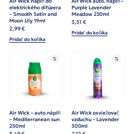
Air Wick náplň do
Air Wick auto. náplň –
elektrického difúzera
Purple Lavender
– Smooth Satin and
Meadow 250ml
Moon Lily 19ml
3,51
€
2,99
€
Pridať do košíka
Pridať do košíka
Air Wick – auto.náplň
Air Wick osviežovač
– Mediterranean sun
vzduchu – Lavender
250ml
300ml
3,49
€
2,12
€