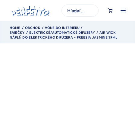
Prejsť
na
H
obsah
ľ
a
d
a
HOME
OBCHOD
VÔNE DO INTERIÉRU /
ť
SVIEČKY
ELEKTRICKÉ/AUTOMATICKÉ DIFUZERY
AIR WICK
NÁPLŇ DO ELEKTRICKÉHO DIFÚZERA – FREESIA JASMINE 19ML