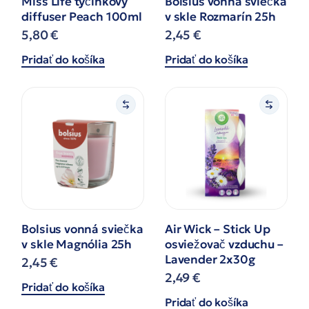
Miss Life tyčinkový
Bolsius vonná sviečka
diffuser Peach 100ml
v skle Rozmarín 25h
5,80
€
2,45
€
Pridať do košíka
Pridať do košíka
Bolsius vonná sviečka
Air Wick – Stick Up
v skle Magnólia 25h
osviežovač vzduchu –
Lavender 2x30g
2,45
€
2,49
€
Pridať do košíka
Pridať do košíka