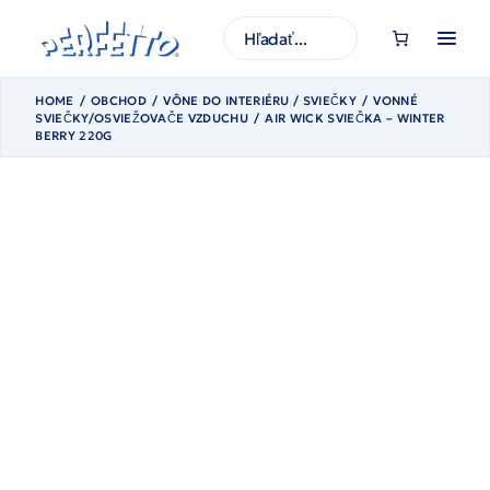
Prejsť
na
H
obsah
ľ
a
d
a
HOME
OBCHOD
VÔNE DO INTERIÉRU / SVIEČKY
VONNÉ
ť
SVIEČKY/OSVIEŽOVAČE VZDUCHU
AIR WICK SVIEČKA – WINTER
BERRY 220G