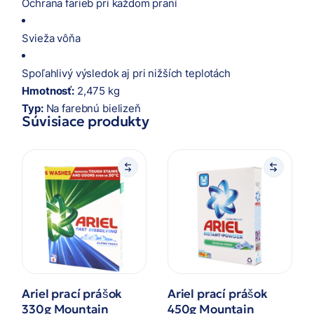
Ochrana farieb pri každom praní
Svieža vôňa
Spoľahlivý výsledok aj pri nižších teplotách
Hmotnosť:
2,475 kg
Typ:
Na farebnú bielizeň
Súvisiace produkty
Ariel prací prášok
Ariel prací prášok
330g Mountain
450g Mountain