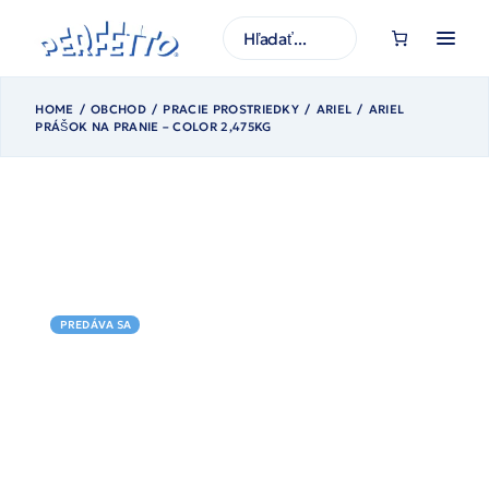
Prejsť
na
H
obsah
ľ
a
d
a
ť
HOME
OBCHOD
PRACIE PROSTRIEDKY
ARIEL
ARIEL
PRÁŠOK NA PRANIE – COLOR 2,475KG
PREDÁVA SA