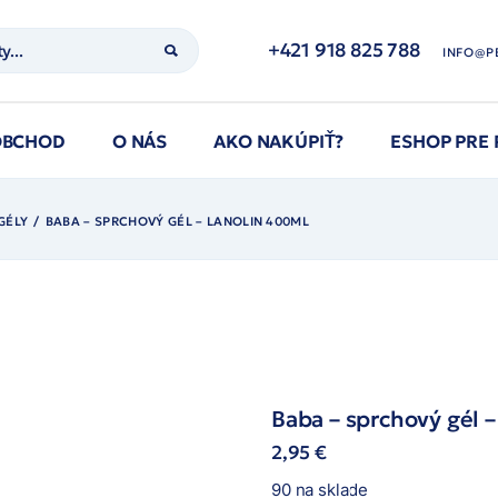
+421 918 825 788
INFO@P
OBCHOD
O NÁS
AKO NAKÚPIŤ?
ESHOP PRE
GÉLY
BABA – SPRCHOVÝ GÉL – LANOLIN 400ML
Baba – sprchový gél 
2,95
€
90 na sklade