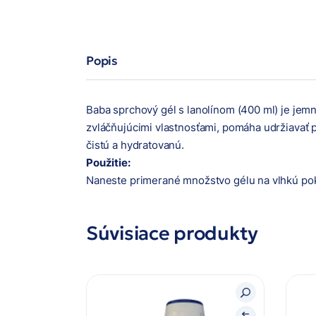
Popis
Baba sprchový gél s lanolínom (400 ml) je jemn
zvláčňujúcimi vlastnosťami, pomáha udržiavať 
čistú a hydratovanú.
Použitie:
Naneste primerané množstvo gélu na vlhkú poko
Súvisiace produkty