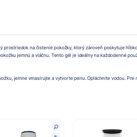
ý prostriedok na čistenie pokožky, ktorý zároveň poskytuje hĺbkov
pokožku jemnú a vláčnu. Tento gél je ideálny na každodenné použ
žku, jemne vmasírujte a vytvorte penu. Opláchnite vodou. Pre na