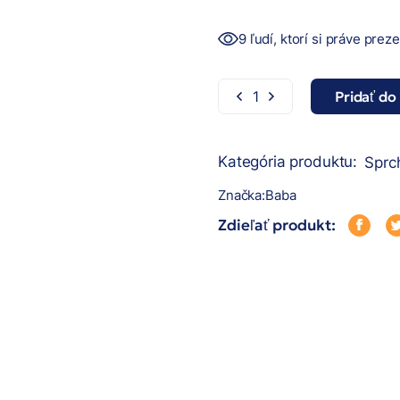
9 ľudí, ktorí si práve prez
Pridať do
Baba - sprchový gél - Lan
Kategória produktu:
Sprc
Značka:
Baba
Zdieľať produkt: