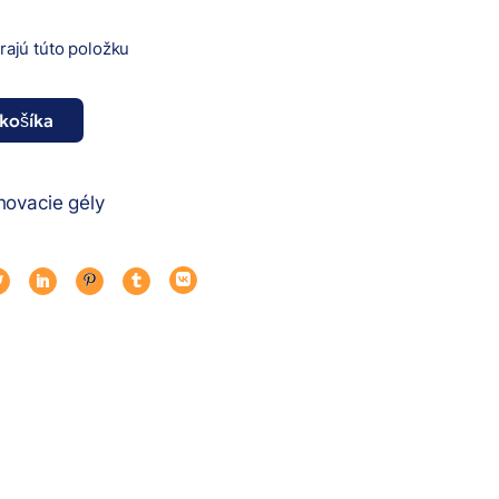
erajú túto položku
 košíka
olin 400ml množstvo
hovacie gély