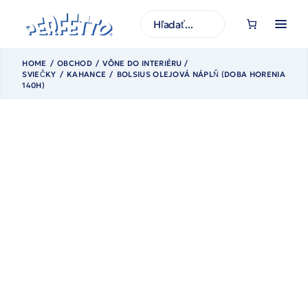
Prejsť
na
H
obsah
ľ
a
d
a
HOME
OBCHOD
VÔNE DO INTERIÉRU /
ť
SVIEČKY
KAHANCE
BOLSIUS OLEJOVÁ NÁPLŇ (DOBA HORENIA
140H)