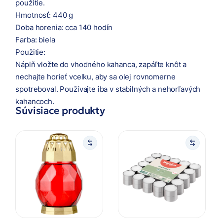
použitie.
Hmotnosť: 440 g
Doba horenia: cca 140 hodín
Farba: biela
Použitie:
Náplň vložte do vhodného kahanca, zapáľte knôt a
nechajte horieť vcelku, aby sa olej rovnomerne
spotreboval. Používajte iba v stabilných a nehorľavých
kahancoch.
Súvisiace produkty