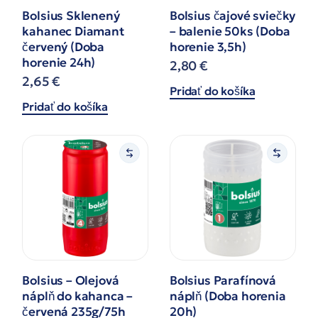
Bolsius Sklenený
Bolsius čajové sviečky
kahanec Diamant
– balenie 50ks (Doba
červený (Doba
horenie 3,5h)
horenie 24h)
2,80
€
2,65
€
Pridať do košíka
Pridať do košíka
Bolsius – Olejová
Bolsius Parafínová
náplň do kahanca –
náplň (Doba horenia
červená 235g/75h
20h)