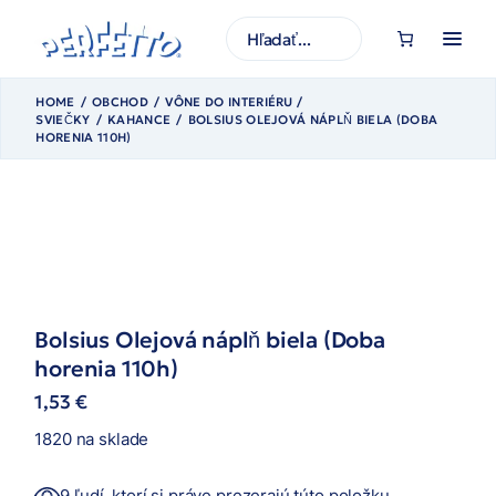
Prejsť
na
H
obsah
ľ
a
d
a
HOME
OBCHOD
VÔNE DO INTERIÉRU /
ť
SVIEČKY
KAHANCE
BOLSIUS OLEJOVÁ NÁPLŇ BIELA (DOBA
HORENIA 110H)
Bolsius Olejová náplň biela (Doba
horenia 110h)
1,53
€
1820 na sklade
9 ľudí, ktorí si práve prezerajú túto položku