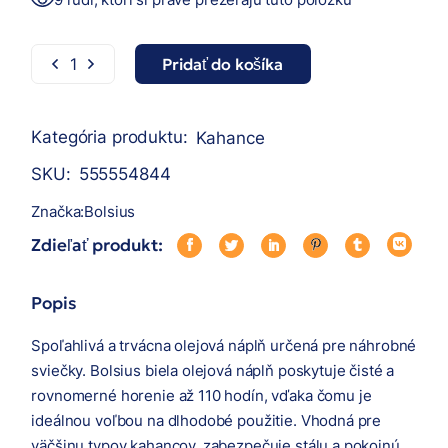
Pridať do košíka
Bolsius Olejová náplň biela (Doba horenia 110h) množstv
Kategória produktu:
Kahance
SKU:
555554844
Značka:
Bolsius
Zdieľať produkt:
Popis
Spoľahlivá a trvácna olejová náplň určená pre náhrobné
sviečky. Bolsius biela olejová náplň poskytuje čisté a
rovnomerné horenie až 110 hodín, vďaka čomu je
ideálnou voľbou na dlhodobé použitie. Vhodná pre
väčšinu typov kahancov, zabezpečuje stálu a pokojnú