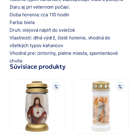
žiaru aj pri veternom počasí.
Doba horenia: cca 110 hodín
Farba: biela
Druh: olejová náplň do sviečok
Vlastnosti: dlhá výdrž, čisté horenie, vhodná do
všetkých typov kahancov
Vhodné pre: cintoríny, pietne miesta, spomienkové
chvíle
Súvisiace produkty