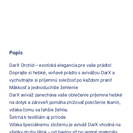
Popis
DarX Orchid – exotická elegancia pre vaše prádlo!
Doprajte si hebké, voňavé prádlo s avivážou DarX a
vychutnajte si príjemnú sviežosť po každom praní!
Mäkkosť a jednoduchšie žehlenie
DarX aviváž zanecháva vaše oblečenie príjemne hebké
na dotyk a zároveň pomáha znižovať pokrčenie tkanín,
vďaka čomu sa ľahšie žehlia.
Šetrná k textíliám aj prírode
Vďaka špeciálnemu zloženiu je aviváž DarX vhodná na
všetky druhy látok – od bavlny až po jemné materiály.