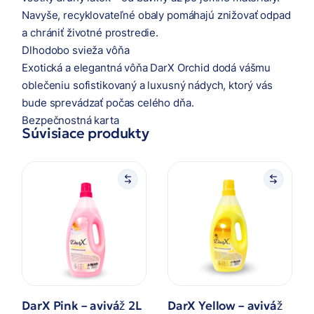
Navyše, recyklovateľné obaly pomáhajú znižovať odpad
a chrániť životné prostredie.
Dlhodobo svieža vôňa
Exotická a elegantná vôňa DarX Orchid dodá vášmu
oblečeniu sofistikovaný a luxusný nádych, ktorý vás
bude sprevádzať počas celého dňa.
Bezpečnostná karta
Súvisiace produkty
DarX Pink – aviváž 2L
DarX Yellow – aviváž