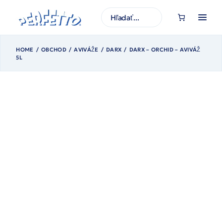
Prejsť
na
H
obsah
ľ
a
d
a
ť
HOME
OBCHOD
AVIVÁŽE
DARX
DARX – ORCHID – AVIVÁŽ
5L