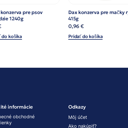
 konzerva pre psov
Dax konzerva pre mačky 
dzie 1240g
415g
€
0,96
€
ť do košíka
Pridať do košíka
ité informácie
Odkazy
becné obchodné
Môj účet
ienky
Ako nakúpiť?