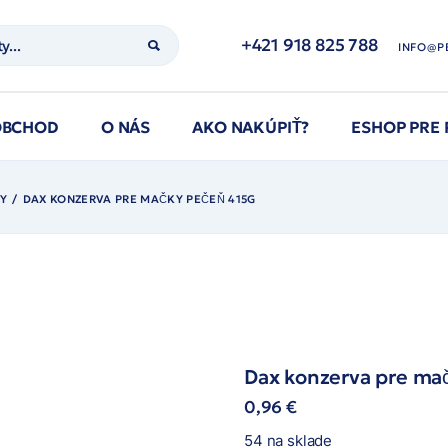
+421 918 825 788
INFO@P
OBCHOD
O NÁS
AKO NAKÚPIŤ?
ESHOP PRE
Y
DAX KONZERVA PRE MAČKY PEČEŇ 415G
Dax konzerva pre ma
0,96
€
54 na sklade