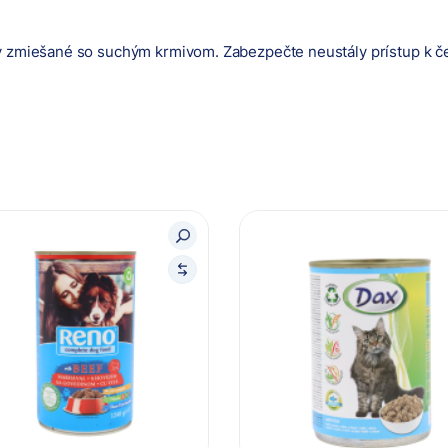
y zmiešané so suchým krmivom. Zabezpečte neustály prístup k čers