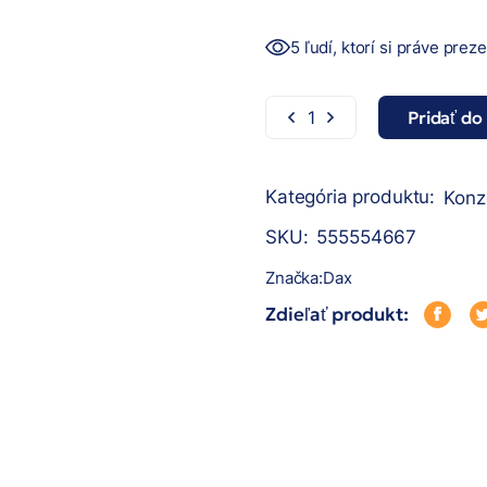
5 ľudí, ktorí si práve prez
Pridať do
Dax konzerva pre mačky 
Kategória produktu:
Konz
SKU:
555554667
Značka:
Dax
Zdieľať produkt: