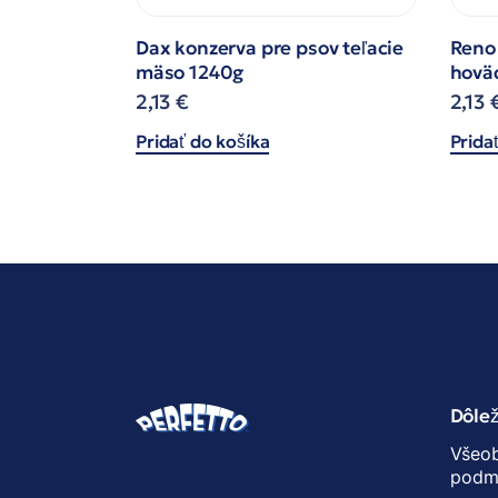
Dax konzerva pre psov teľacie
Reno
mäso 1240g
hovä
2,13
€
2,13
Pridať do košíka
Prida
Dôlež
Všeo
podm