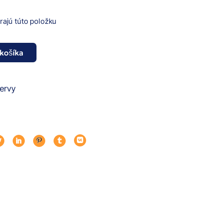
erajú túto položku
 košíka
pečeň 415g množstvo
ervy