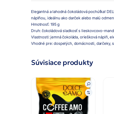
Elegantná a lahodná čokoládová pochúťka! DE
náplňou, ideálnu ako darček alebo malú odmenu
Hmotnosť: 195 g
Druh: čokoládová sladkosť s lieskovcovo-man
Vlastnosti: jemná čokoláda, oriešková náplň, e
Vhodné pre: dospelých, domácnosti, darčeky, 
Súvisiace produkty