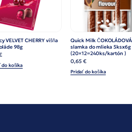
cy VELVET CHERRY višňa
Quick Milk ČOKOLÁDOVÁ
oláde 98g
slamka do mlieka 5ksx6g
(20×12=240ks/kartón )
€
0,65
€
ť do košíka
Pridať do košíka