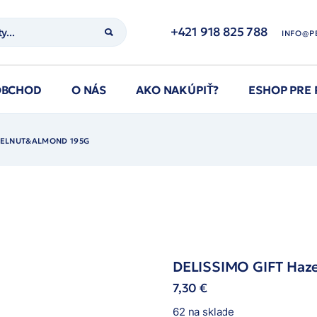
+421 918 825 788
INFO@P
OBCHOD
O NÁS
AKO NAKÚPIŤ?
ESHOP PRE
AZELNUT&ALMOND 195G
DELISSIMO GIFT Haz
7,30
€
62 na sklade