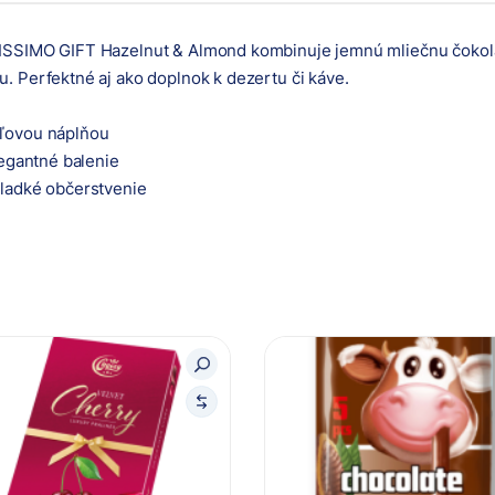
LISSIMO GIFT Hazelnut & Almond kombinuje jemnú mliečnu čoko
. Perfektné aj ako doplnok k dezertu či káve.
dľovou náplňou
legantné balenie
sladké občerstvenie