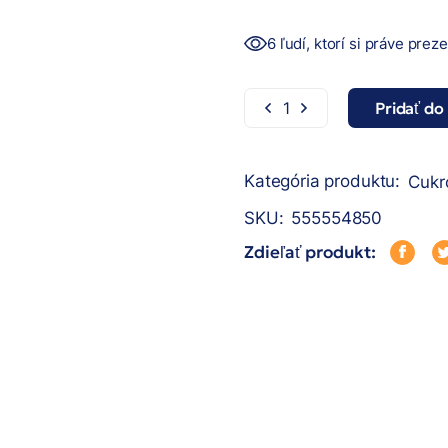
6 ľudí, ktorí si práve prez
Pridať do
DELISSIMO GIFT Hazelnu
Kategória produktu:
Cukr
SKU:
555554850
Zdieľať produkt: