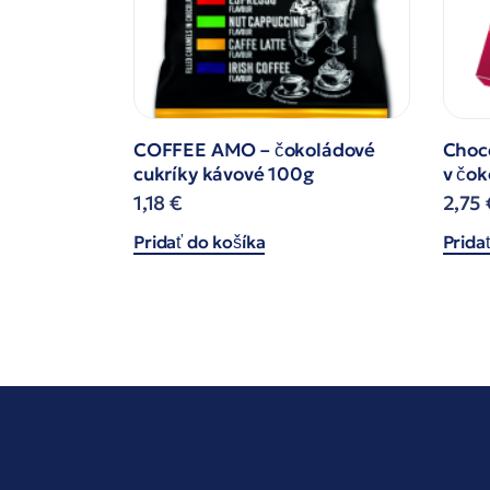
COFFEE AMO – čokoládové
Choc
cukríky kávové 100g
v čok
1,18
€
2,75
Pridať do košíka
Prida