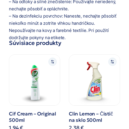
– Na odtoky a silné znečistenie: Používajte neriedený,
nechajte pôsobiť a opláchnite.
– Na dezinfekciu povrchov: Naneste, nechajte pôsobiť
niekoľko minút a zotrite vlhkou handričkou.
Nepoužívajte na kovy a farebné textílie. Pri použití
dodržujte pokyny na etikete.
Súvisiace produkty
Cif Cream – Original
Clin Lemon – Čistič
500ml
na sklo 500ml
1,94
€
2,38
€