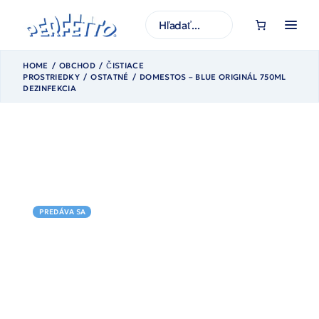
Prejsť
na
H
obsah
ľ
a
d
a
HOME
OBCHOD
ČISTIACE
ť
PROSTRIEDKY
OSTATNÉ
DOMESTOS – BLUE ORIGINÁL 750ML
DEZINFEKCIA
PREDÁVA SA