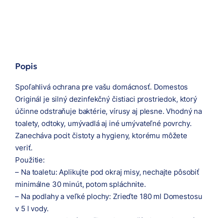
Popis
Spoľahlivá ochrana pre vašu domácnosť. Domestos
Originál je silný dezinfekčný čistiaci prostriedok, ktorý
účinne odstraňuje baktérie, vírusy aj plesne. Vhodný na
toalety, odtoky, umývadlá aj iné umývateľné povrchy.
Zanecháva pocit čistoty a hygieny, ktorému môžete
veriť.
Použitie:
– Na toaletu: Aplikujte pod okraj misy, nechajte pôsobiť
minimálne 30 minút, potom spláchnite.
– Na podlahy a veľké plochy: Zrieďte 180 ml Domestosu
v 5 l vody.