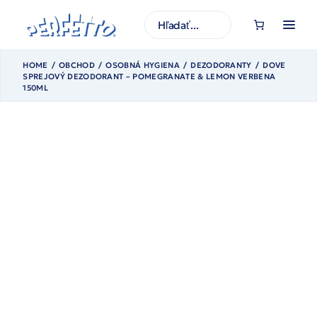
Prejsť
na
H
obsah
ľ
a
d
a
HOME
OBCHOD
OSOBNÁ HYGIENA
DEZODORANTY
DOVE
ť
SPREJOVÝ DEZODORANT – POMEGRANATE & LEMON VERBENA
150ML