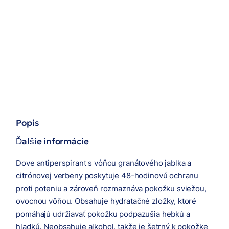
Popis
Ďalšie informácie
Dove antiperspirant s vôňou granátového jablka a
citrónovej verbeny poskytuje 48-hodinovú ochranu
proti poteniu a zároveň rozmaznáva pokožku sviežou,
ovocnou vôňou. Obsahuje hydratačné zložky, ktoré
pomáhajú udržiavať pokožku podpazušia hebkú a
hladkú. Neobsahuje alkohol, takže je šetrný k pokožke