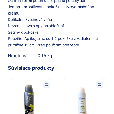
Ochrana proti poteniu a zápachu po celý deň
Jemná starostlivosť o pokožku s ¼ hydratačného
krému
Delikátna kvetinová vôňa
Nezanecháva stopy na oblečení
Šetrný k pokožke
Použitie: Aplikujte na suchú pokožku z vzdialenosti
približne 15 cm. Pred použitím pretrepte.
Hmotnosť
0,15 kg
Súvisiace produkty