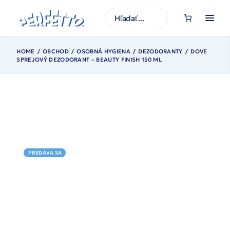
Prejsť
na
H
obsah
ľ
a
d
a
ť
HOME
OBCHOD
OSOBNÁ HYGIENA
DEZODORANTY
DOVE
SPREJOVÝ DEZODORANT – BEAUTY FINISH 150 ML
PREDÁVA SA