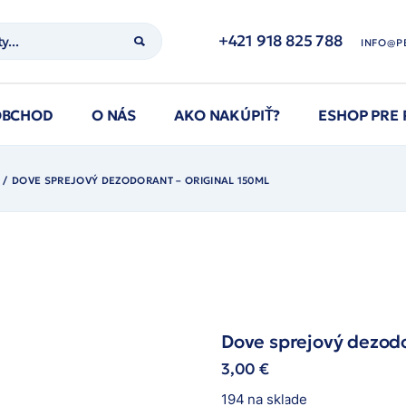
+421 918 825 788
INFO@P
OBCHOD
O NÁS
AKO NAKÚPIŤ?
ESHOP PRE
DOVE SPREJOVÝ DEZODORANT – ORIGINAL 150ML
Dove sprejový dezodo
3,00
€
194 na sklade