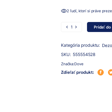
2 ľudí, ktorí si práve prez
Pridať do
Dove sprejový dezodorant
Kategória produktu:
Dezo
SKU:
555554528
Značka:
Dove
Zdieľať produkt: