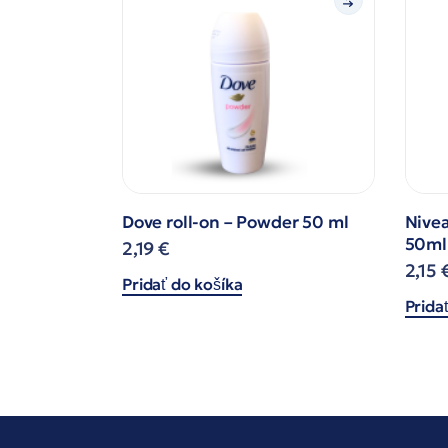
Dove roll-on – Powder 50 ml
Nivea
50ml
2,19
€
2,15
Pridať do košíka
Prida