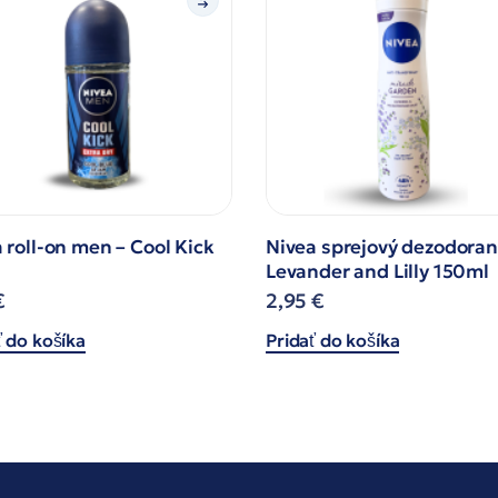
 roll-on men – Cool Kick
Nivea sprejový dezodoran
Levander and Lilly 150ml
€
2,95
€
ť do košíka
Pridať do košíka