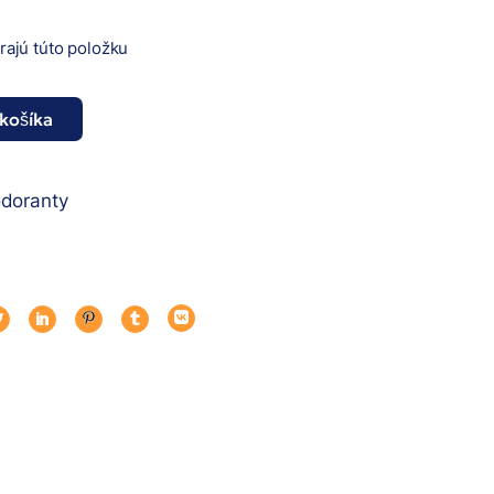
erajú túto položku
 košíka
 - Original 150ml množstvo
doranty