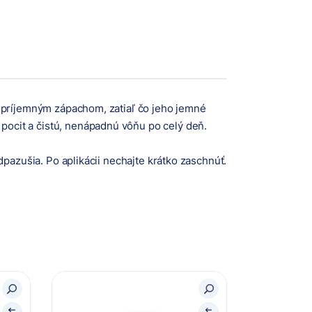
nepríjemným zápachom, zatiaľ čo jeho jemné
ocit a čistú, nenápadnú vôňu po celý deň.
pazušia. Po aplikácii nechajte krátko zaschnúť.