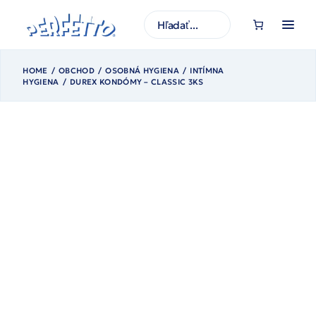
Prejsť
na
H
obsah
ľ
a
d
a
ť
HOME
OBCHOD
OSOBNÁ HYGIENA
INTÍMNA
HYGIENA
DUREX KONDÓMY – CLASSIC 3KS