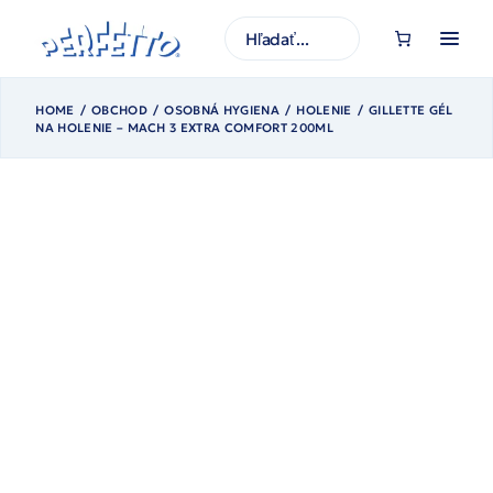
Prejsť
na
H
obsah
ľ
a
d
a
ť
HOME
OBCHOD
OSOBNÁ HYGIENA
HOLENIE
GILLETTE GÉL
NA HOLENIE – MACH 3 EXTRA COMFORT 200ML