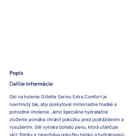
Popis
Ďalšie informácie
Gél na holenie Gillette Series Extra Comfort je
navrhnutý tak, aby poskytoval mimoriadne hladké a
pohodlné oholenie. Jeho špeciálne hydratačné
zloženie pomáha chrániť pokožku pred podráždením a
vysušením. Gél vytvára bohatú penu, ktorá uľahčuje
sklz žiletky a zanecháva pokožku hebkú a hydratovanú.