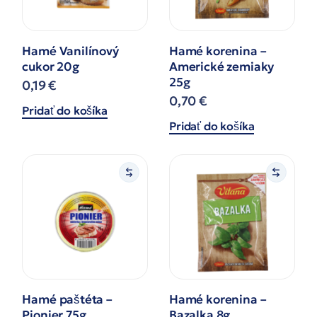
Hamé Vanilínový
Hamé korenina –
cukor 20g
Americké zemiaky
25g
0,19
€
0,70
€
Pridať do košíka
Pridať do košíka
Hamé paštéta –
Hamé korenina –
Pionier 75g
Bazalka 8g