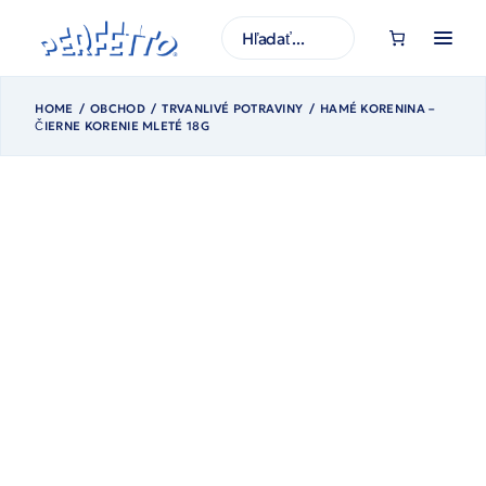
Prejsť
na
H
obsah
ľ
a
d
a
ť
HOME
OBCHOD
TRVANLIVÉ POTRAVINY
HAMÉ KORENINA –
ČIERNE KORENIE MLETÉ 18G