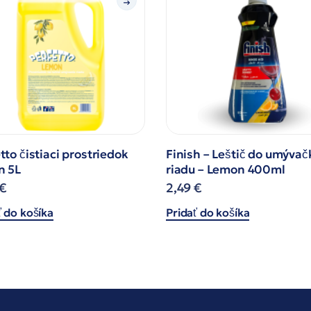
tto čistiaci prostriedok
Finish – Leštič do umývač
n 5L
riadu – Lemon 400ml
€
2,49
€
ť do košíka
Pridať do košíka