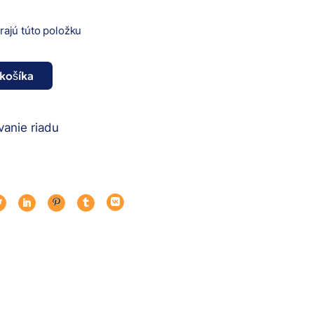
erajú túto položku
 košíka
UO PACK) množstvo
anie riadu