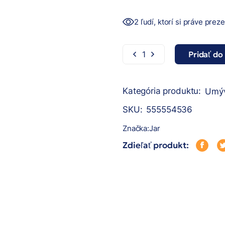
2 ľudí, ktorí si práve prez
Pridať do
Jar Sensitive 2x900ml (D
Kategória produktu:
Umýv
SKU:
555554536
Značka:
Jar
Zdieľať produkt: