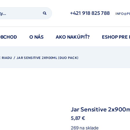
+421 918 825 788
INFO@P
OBCHOD
O NÁS
AKO NAKÚPIŤ?
ESHOP PRE
 RIADU
JAR SENSITIVE 2X900ML (DUO PACK)
Jar Sensitive 2x900
5,87
€
269 na sklade