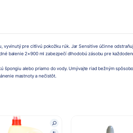
 vyvinutý pre citlivú pokožku rúk. Jar Sensitive účinne odstraňuj
odné balenie 2×900 ml zabezpečí dlhodobú zásobu pre každodenn
kú špongiu alebo priamo do vody. Umývajte riad bežným spôsobo
ránenie mastnoty a nečistôt.