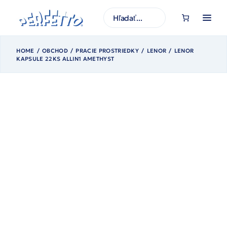
Prejsť
na
H
obsah
ľ
a
d
a
ť
HOME
OBCHOD
PRACIE PROSTRIEDKY
LENOR
LENOR
KAPSULE 22KS ALLIN1 AMETHYST