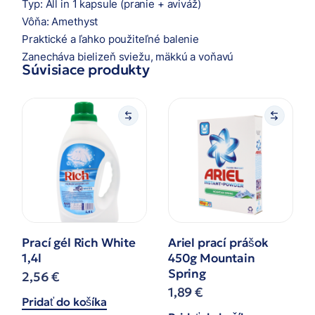
Typ: All in 1 kapsule (pranie + aviváž)
Vôňa: Amethyst
Praktické a ľahko použiteľné balenie
Zanecháva bielizeň sviežu, mäkkú a voňavú
Súvisiace produkty
Prací gél Rich White
Ariel prací prášok
1,4l
450g Mountain
Spring
2,56
€
1,89
€
Pridať do košíka