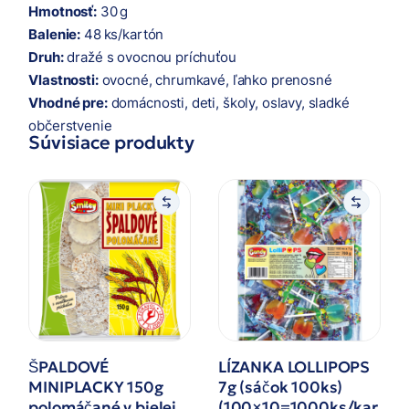
Hmotnosť:
30 g
Balenie:
48 ks/kartón
Druh:
dražé s ovocnou príchuťou
Vlastnosti:
ovocné, chrumkavé, ľahko prenosné
Vhodné pre:
domácnosti, deti, školy, oslavy, sladké
občerstvenie
Súvisiace produkty
ŠPALDOVÉ
LÍZANKA LOLLIPOPS
MINIPLACKY 150g
7g (sáčok 100ks)
polomáčané v bielej
(100×10=1000ks/kar