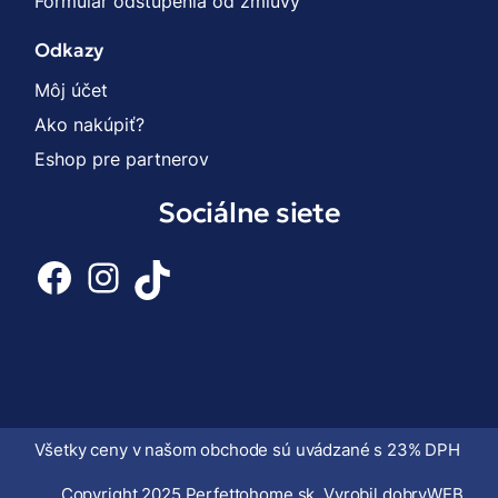
Formulár odstúpenia od zmluvy
Odkazy
Môj účet
Ako nakúpiť?
Eshop pre partnerov
Sociálne siete
Facebook
Instagram
TikTok
Všetky ceny v našom obchode sú uvádzané s 23% DPH
Copyright 2025 Perfettohome.sk. Vyrobil
dobryWEB