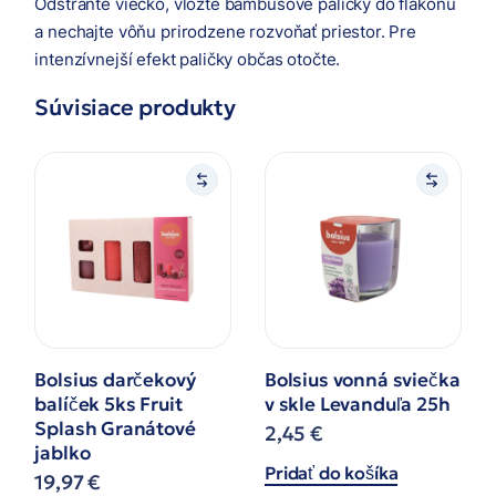
Odstráňte viečko, vložte bambusové paličky do flakónu
a nechajte vôňu prirodzene rozvoňať priestor. Pre
intenzívnejší efekt paličky občas otočte.
Súvisiace produkty
Bolsius darčekový
Bolsius vonná sviečka
balíček 5ks Fruit
v skle Levanduľa 25h
Splash Granátové
2,45
€
jablko
Pridať do košíka
19,97
€