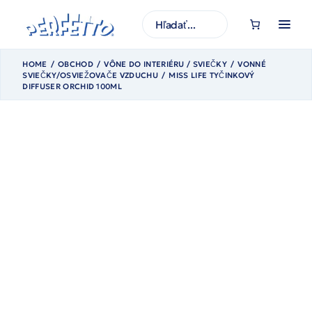
Prejsť
na
H
obsah
ľ
a
d
a
HOME
OBCHOD
VÔNE DO INTERIÉRU / SVIEČKY
VONNÉ
ť
SVIEČKY/OSVIEŽOVAČE VZDUCHU
MISS LIFE TYČINKOVÝ
DIFFUSER ORCHID 100ML