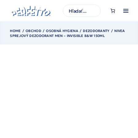
Prejsť
na
H
obsah
ľ
a
d
a
ť
HOME
OBCHOD
OSOBNÁ HYGIENA
DEZODORANTY
NIVEA
SPREJOVÝ DEZODORANT MEN – INVISIBLE B&W 150ML