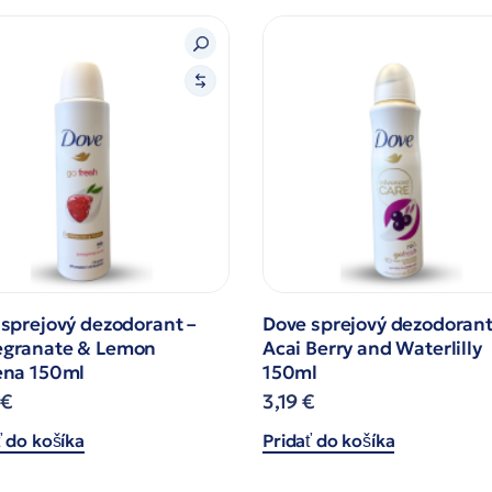
sprejový dezodorant –
Dove sprejový dezodorant
granate & Lemon
Acai Berry and Waterlilly
ena 150ml
150ml
€
3,19
€
ť do košíka
Pridať do košíka