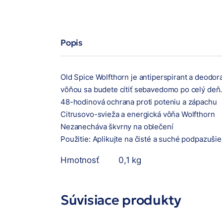
Popis
Old Spice Wolfthorn je antiperspirant a deodo
vôňou sa budete cítiť sebavedomo po celý deň. 
48-hodinová ochrana proti poteniu a zápachu
Citrusovo-svieža a energická vôňa Wolfthorn
Nezanecháva škvrny na oblečení
Použitie: Aplikujte na čisté a suché podpazušie
Hmotnosť
0,1 kg
Súvisiace produkty