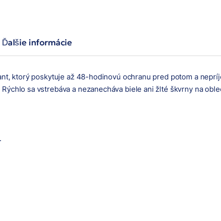
Ďalšie informácie
rant, ktorý poskytuje až 48-hodinovú ochranu pred potom a nepr
Rýchlo sa vstrebáva a nezanecháva biele ani žlté škvrny na oble
.