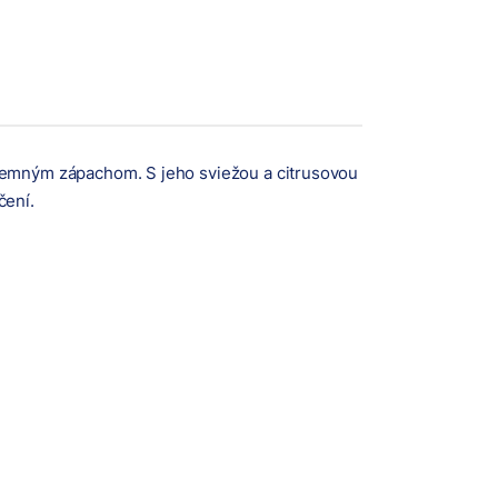
íjemným zápachom. S jeho sviežou a citrusovou
čení.