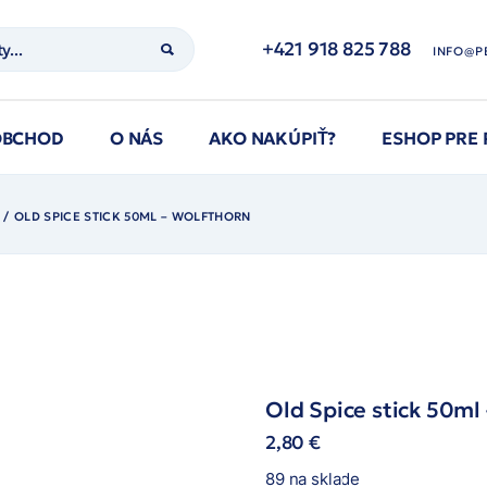
+421 918 825 788
INFO@P
OBCHOD
O NÁS
AKO NAKÚPIŤ?
ESHOP PRE
OLD SPICE STICK 50ML – WOLFTHORN
Old Spice stick 50ml
2,80
€
89 na sklade