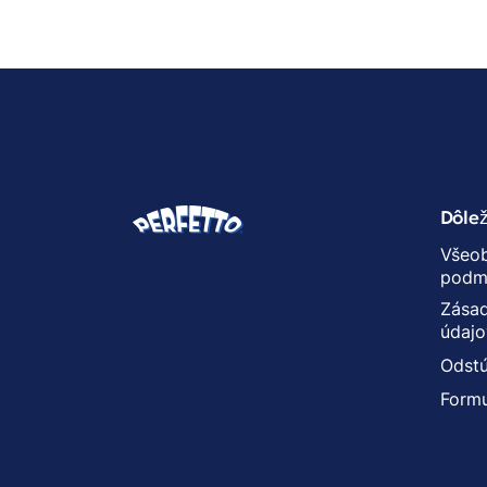
Dôlež
Všeo
podm
Zásad
údajo
Odstú
Formu