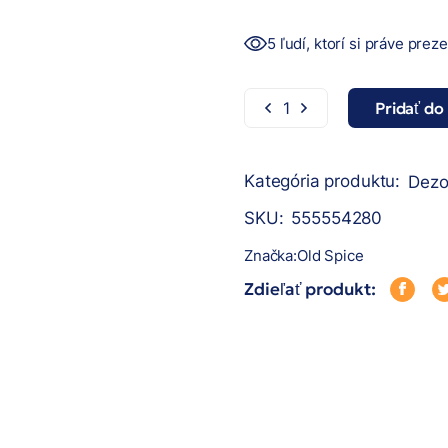
5 ľudí, ktorí si práve prez
Pridať do
Old Spice stick 50ml - Wo
Kategória produktu:
Dezo
SKU:
555554280
Značka:
Old Spice
Zdieľať produkt: