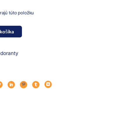
erajú túto položku
 košíka
lfthorn množstvo
doranty