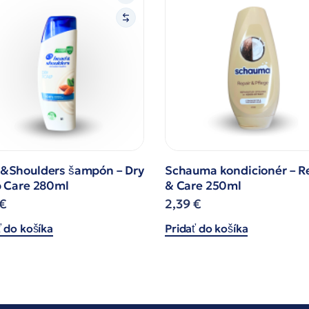
&Shoulders šampón – Dry
Schauma kondicionér – R
p Care 280ml
& Care 250ml
€
2,39
€
ť do košíka
Pridať do košíka