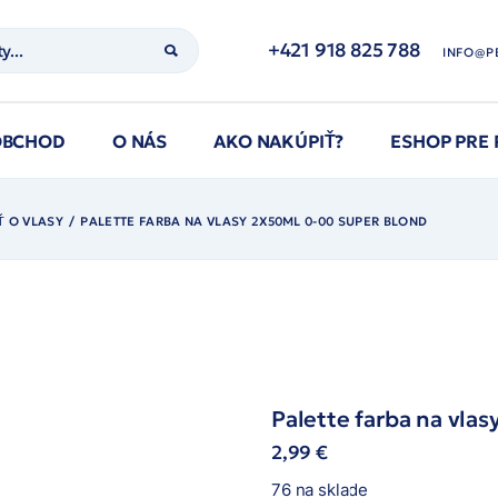
+421 918 825 788
INFO@P
OBCHOD
O NÁS
AKO NAKÚPIŤ?
ESHOP PRE
Ť O VLASY
PALETTE FARBA NA VLASY 2X50ML 0-00 SUPER BLOND
Palette farba na vla
2,99
€
76 na sklade