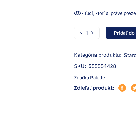
7 ľudí, ktorí si práve prez
Pridať do
Palette farba na vlasy 2x
Kategória produktu:
Staro
SKU:
555554428
Značka:
Palette
Zdieľať produkt: