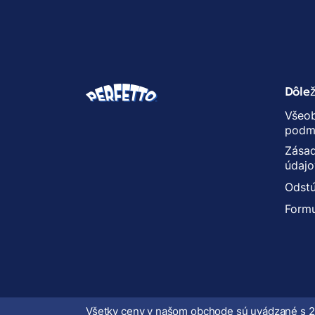
Dôlež
Všeo
podm
Zásad
údajo
Odstú
Formu
Všetky ceny v našom obchode sú uvádzané s