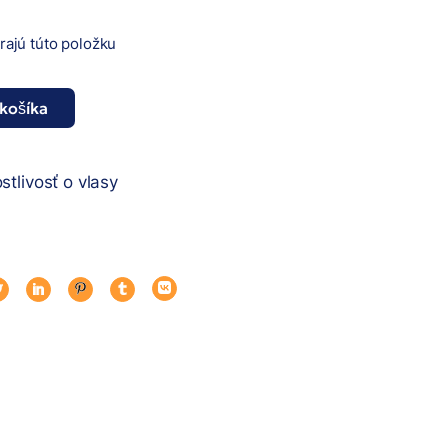
erajú túto položku
 košíka
50ml 0-00 Super blond množstvo
stlivosť o vlasy