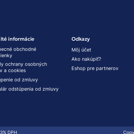
ité informácie
Odkazy
becné obchodné
Môj účet
ienky
Ako nakúpiť?
y ochrany osobných
Eshop pre partnerov
v a cookies
penie od zmluvy
lár odstúpenia od zmluvy
 23% DPH
Copy