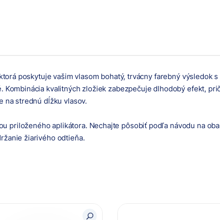
a, ktorá poskytuje vašim vlasom bohatý, trvácny farebný výsledok
é. Kombinácia kvalitných zložiek zabezpečuje dlhodobý efekt, pr
e na strednú dĺžku vlasov.
 priloženého aplikátora. Nechajte pôsobiť podľa návodu na oba
ržanie žiarivého odtieňa.