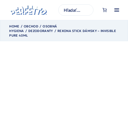
Prejsť
na
H
obsah
ľ
a
d
a
HOME
OBCHOD
OSOBNÁ
ť
HYGIENA
DEZODORANTY
REXONA STICK DÁMSKY – INVISIBLE
PURE 40ML