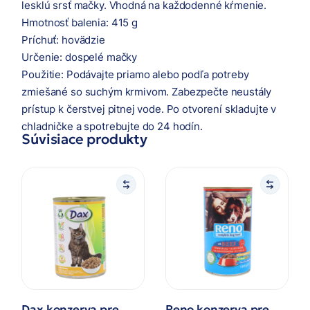
lesklú srsť mačky. Vhodná na každodenné kŕmenie.
Hmotnosť balenia: 415 g
Príchuť: hovädzie
Určenie: dospelé mačky
Použitie: Podávajte priamo alebo podľa potreby
zmiešané so suchým krmivom. Zabezpečte neustály
prístup k čerstvej pitnej vode. Po otvorení skladujte v
chladničke a spotrebujte do 24 hodín.
Súvisiace produkty
Dax konzerva pre
Reno konzerva pre