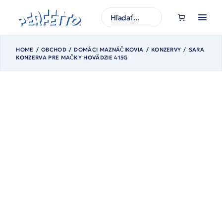
Prejsť
na
H
obsah
ľ
a
d
a
ť
HOME
OBCHOD
DOMÁCI MAZNÁČIKOVIA
KONZERVY
SARA
KONZERVA PRE MAČKY HOVÄDZIE 415G