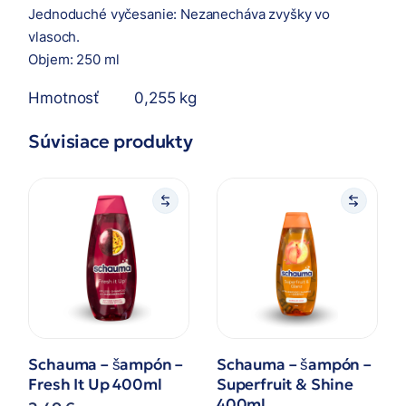
Jednoduché vyčesanie: Nezanecháva zvyšky vo
vlasoch.
Objem: 250 ml
Hmotnosť
0,255 kg
Súvisiace produkty
Schauma – šampón –
Schauma – šampón –
Fresh It Up 400ml
Superfruit & Shine
400ml