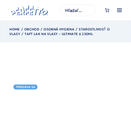
Prejsť
na
H
obsah
ľ
a
d
a
ť
HOME
OBCHOD
OSOBNÁ HYGIENA
STAROSTLIVOSŤ O
VLASY
TAFT LAK NA VLASY – ULTIMATE 6 250ML
PREDÁVA SA