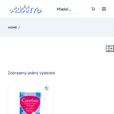
Prejsť
na
H
obsah
ľ
a
d
a
ť
HOME
Zobrazený jediný výsledok