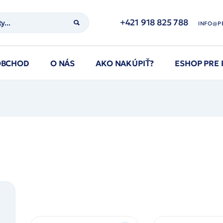
+421 918 825 788
INFO@P
OBCHOD
O NÁS
AKO NAKÚPIŤ?
ESHOP PRE