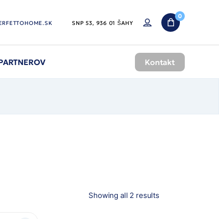
0
ERFETTOHOME.SK
SNP 53, 936 01 ŠAHY
 PARTNEROV
Kontakt
Zoradené
Showing all 2 results
podľa
najnovších