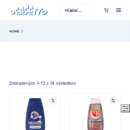
Prejsť
na
H
obsah
ľ
a
d
a
ť
HOME
Zoradené
Zobrazených 1–12 z 14 výsledkov
podľa
najnovších