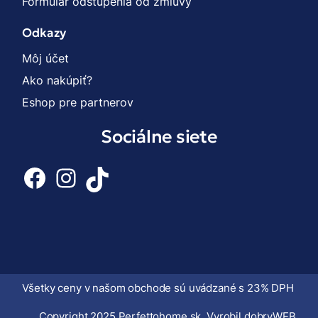
Formulár odstúpenia od zmluvy
Odkazy
Môj účet
Ako nakúpiť?
Eshop pre partnerov
Sociálne siete
Facebook
Instagram
TikTok
Všetky ceny v našom obchode sú uvádzané s 23% DPH
Copyright 2025 Perfettohome.sk. Vyrobil
dobryWEB