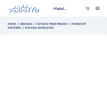
Prejsť
na
H
obsah
ľ
a
d
a
ť
HOME
OBCHOD
ČISTIACE PROSTRIEDKY
POMOCNÝ
MATERIÁL
BOLSIUS ZAPALOVAČ