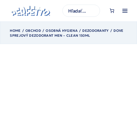
Prejsť
na
H
obsah
ľ
a
d
a
ť
HOME
OBCHOD
OSOBNÁ HYGIENA
DEZODORANTY
DOVE
SPREJOVÝ DEZODORANT MEN – CLEAN 150ML