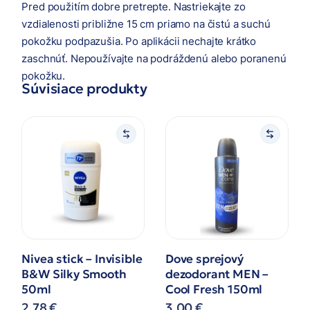
Pred použitím dobre pretrepte. Nastriekajte zo
vzdialenosti približne 15 cm priamo na čistú a suchú
pokožku podpazušia. Po aplikácii nechajte krátko
zaschnúť. Nepoužívajte na podráždenú alebo poranenú
pokožku.
Súvisiace produkty
Nivea stick – Invisible
Dove sprejový
B&W Silky Smooth
dezodorant MEN –
50ml
Cool Fresh 150ml
2,78
€
3,00
€