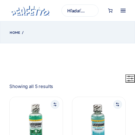
Prejsť
na
H
obsah
ľ
a
d
a
ť
HOME
Zoradené
Showing all 5 results
podľa
najnovších